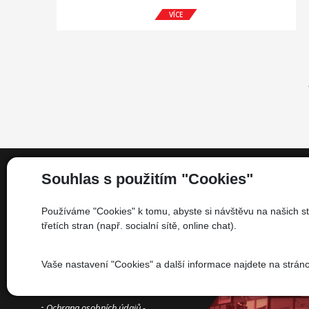
VÍCE
Souhlas s použitím "Cookies"
Informace
Používáme "Cookies" k tomu, abyste si návštěvu na našich st
třetích stran (např. socialní sítě, online chat).
Kdo jsme
Financování
Vaše nastavení "Cookies" a další informace najdete na strán
Kariéra
Informace pro spotřebitele
Ochrana osobních údajů -