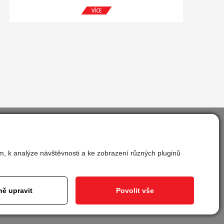
VÍCE
m, k analýze návštěvnosti a ke zobrazení různých pluginů
vit cookies
ě upravit
Povolit vše