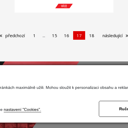
podstatu si přejeme potkat a zároveň ji
VÍCE
nabídnout všem, kteří přijedou první červnový
víkend do Dubé. My tam budeme a těšíme se
na vás!
předchozí
1
...
15
16
17
18
následující
ránkách maximálně užili. Mohou sloužit k personalizaci obsahu a rekla
Nasta
Ručn
ce
nastavení "Cookies".