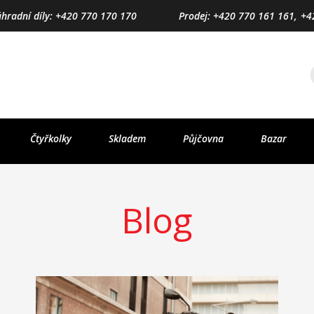
áhradní díly: +420 770 170 170
Prodej: +420 770 161 161,
+4
Čtyřkolky
Skladem
Půjčovna
Bazar
Blog