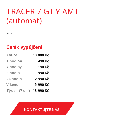
TRACER 7 GT Y-AMT
(automat)
2026
Ceník vypůjčení
Kauce
10 000 Kč
1 hodina
490 Kč
4 hodiny
1 190 Kč
8 hodin
1 990 Kč
24 hodin
2 990 Kč
Víkend
5 990 Kč
Týden (7 dní)
13 990 Kč
KONTAKTUJTE NÁS