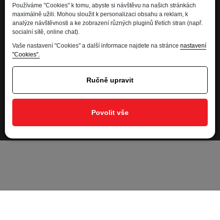
Používáme "Cookies" k tomu, abyste si návštěvu na našich stránkách
maximálně užili. Mohou sloužit k personalizaci obsahu a reklam, k
Informace
analýze návštěvnosti a ke zobrazení různých pluginů třetích stran (např.
socialní sítě, online chat).
Vaše nastavení "Cookies" a další informace najdete na stránce
nastavení
Kdo jsme
"Cookies".
Financování
Kariéra
Ručně upravit
Informace pro spotřebitele
Ochrana osobních údajů - GDPR
Povolit vše
Developed by
Nastavení soukromí
Nastavit cookies