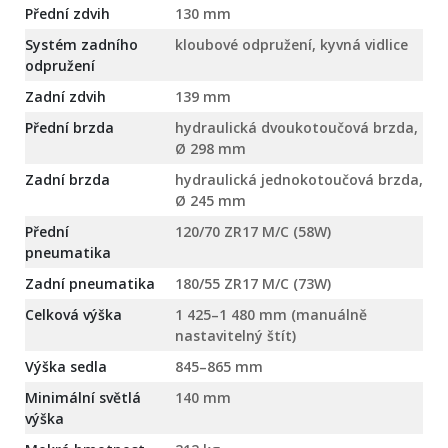
Přední zdvih
130 mm
Systém zadního
kloubové odpružení, kyvná vidlice
odpružení
Zadní zdvih
139 mm
Přední brzda
hydraulická dvoukotoučová brzda,
Ø 298 mm
Zadní brzda
hydraulická jednokotoučová brzda,
Ø 245 mm
Přední
120/70 ZR17 M/C (58W)
pneumatika
Zadní pneumatika
180/55 ZR17 M/C (73W)
Celková výška
1 425–1 480 mm (manuálně
nastavitelný štít)
Výška sedla
845–865 mm
Minimální světlá
140 mm
výška