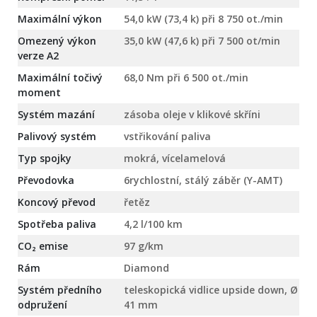
Maximální výkon
54,0 kW (73,4 k) při 8 750 ot./min
Omezený výkon
35,0 kW (47,6 k) při 7 500 ot/min
verze A2
Maximální točivý
68,0 Nm při 6 500 ot./min
moment
Systém mazání
zásoba oleje v klikové skříni
Palivový systém
vstřikování paliva
Typ spojky
mokrá, vícelamelová
Převodovka
6rychlostní, stálý záběr (Y-AMT)
Koncový převod
řetěz
Spotřeba paliva
4,2 l/100 km
CO₂ emise
97 g/km
Rám
Diamond
Systém předního
teleskopická vidlice upside down, Ø
odpružení
41 mm