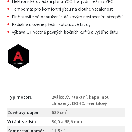
Elektronické ovládání plynu YCC-T a jízdní režimy YRC
Tempomat pro komfortní jízdu na dlouhé vzdálenosti
Plně stavitelné odpružení s dálkovým nastavením předpětí
Radiálně uložené přední kotoučové brzdy
Výbava GT včetně pevných bočních kufrů a vyššího štítu
Typ motoru
2válcový, 4taktní, kapalinou
chlazený, DOHC, 4ventilový
Zdvihový objem
689 cm³
Vrtání × zdvih
80,0 × 68,6 mm
Kompresní poměr
11,5 : 1