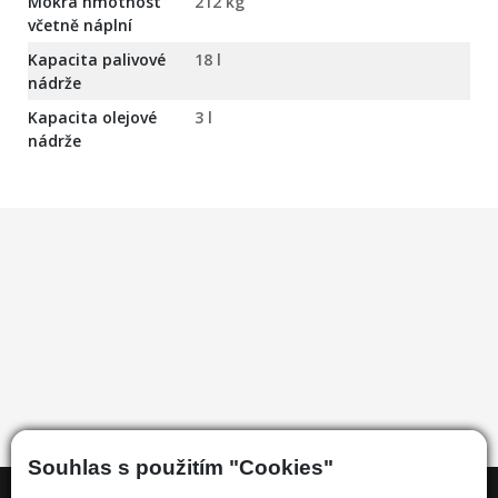
Mokrá hmotnost
212 kg
včetně náplní
Kapacita palivové
18 l
nádrže
Kapacita olejové
3 l
nádrže
Souhlas s použitím "Cookies"