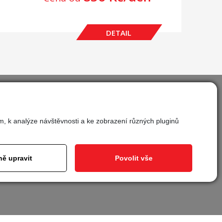
DETAIL
m, k analýze návštěvnosti a ke zobrazení různých pluginů
vit cookies
ě upravit
Povolit vše