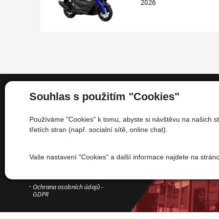
2026
Souhlas s použitím "Cookies"
Informace
Používáme "Cookies" k tomu, abyste si návštěvu na našich st
třetích stran (např. socialní sítě, online chat).
Kdo jsme
Financování
Vaše nastavení "Cookies" a další informace najdete na strán
Kariéra
Informace pro spotřebitele
Ochrana osobních údajů -
GDPR
Developed by