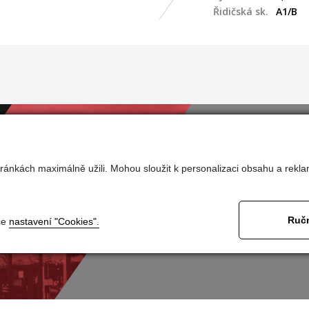
Řidičská sk.
A1/B
ránkách maximálně užili. Mohou sloužit k personalizaci obsahu a rekla
Nasta
Ručn
ce
nastavení "Cookies".