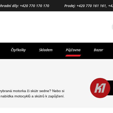
áhradní díly: +420 770 170 170
Prodej: +420 770 161 161,
+4
Čtyřkolky
Skladem
Půjčovna
Bazar
 vybraná motorka či skútr sedne? Nebo si
 nabídka motocyklů a skútrů k zapůjčení.