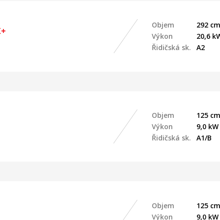
Objem
292 cm
X+
Výkon
20,6 k
Řidičská sk.
A2
Objem
125 cm
Výkon
9,0 kW
Řidičská sk.
A1/B
Objem
125 cm
Výkon
9,0 kW