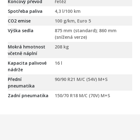
Koncový převod
řetěz
Spotřeba paliva
4,3 l/100 km
CO2 emise
100 g/km, Euro 5
Výška sedla
875 mm (standard); 860 mm
(snížená verze)
Mokrá hmotnost
208 kg
včetně náplní
Kapacita palivové
16 l
nádrže
Přední
90/90 R21 M/C (54V) M+S
pneumatika
Zadní pneumatika
150/70 R18 M/C (70V) M+S