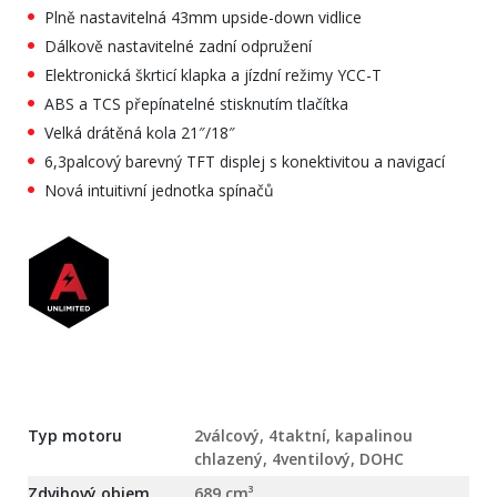
Plně nastavitelná 43mm upside-down vidlice
Dálkově nastavitelné zadní odpružení
Elektronická škrticí klapka a jízdní režimy YCC-T
ABS a TCS přepínatelné stisknutím tlačítka
Velká drátěná kola 21″/18″
6,3palcový barevný TFT displej s konektivitou a navigací
Nová intuitivní jednotka spínačů
Typ motoru
2válcový, 4taktní, kapalinou
chlazený, 4ventilový, DOHC
Zdvihový objem
689 cm³