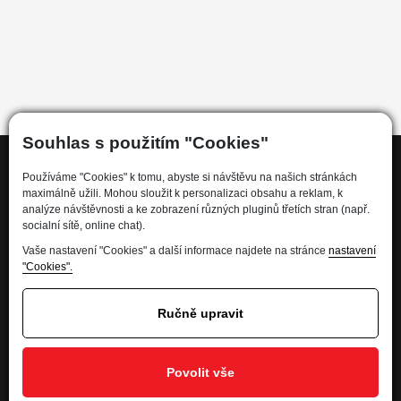
Souhlas s použitím "Cookies"
Používáme "Cookies" k tomu, abyste si návštěvu na našich stránkách
maximálně užili. Mohou sloužit k personalizaci obsahu a reklam, k
Informace
analýze návštěvnosti a ke zobrazení různých pluginů třetích stran (např.
socialní sítě, online chat).
Kdo jsme
Vaše nastavení "Cookies" a další informace najdete na stránce
nastavení
"Cookies".
Financování
Kariéra
Ručně upravit
Informace pro spotřebitele
Ochrana osobních údajů - GDPR
Povolit vše
Developed by