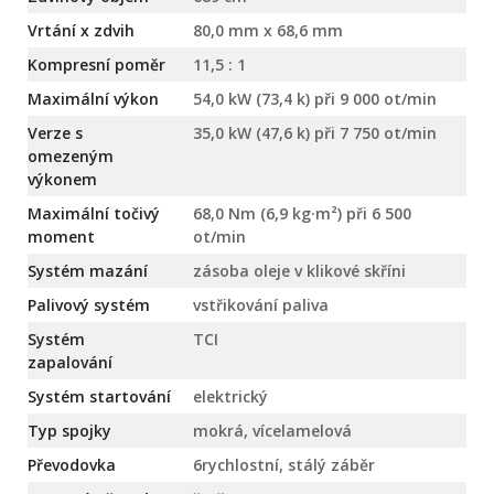
Vrtání x zdvih
80,0 mm x 68,6 mm
Kompresní poměr
11,5 : 1
Maximální výkon
54,0 kW (73,4 k) při 9 000 ot/min
Verze s
35,0 kW (47,6 k) při 7 750 ot/min
omezeným
výkonem
Maximální točivý
68,0 Nm (6,9 kg·m²) při 6 500
moment
ot/min
Systém mazání
zásoba oleje v klikové skříni
Palivový systém
vstřikování paliva
Systém
TCI
zapalování
Systém startování
elektrický
Typ spojky
mokrá, vícelamelová
Převodovka
6rychlostní, stálý záběr