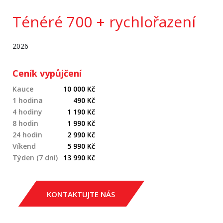
Ténéré 700 + rychlořazení
2026
Ceník vypůjčení
Kauce
10 000 Kč
1 hodina
490 Kč
4 hodiny
1 190 Kč
8 hodin
1 990 Kč
24 hodin
2 990 Kč
Víkend
5 990 Kč
Týden (7 dní)
13 990 Kč
KONTAKTUJTE NÁS