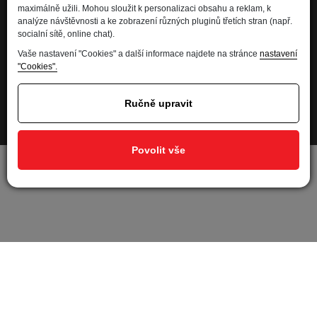
maximálně užili. Mohou sloužit k personalizaci obsahu a reklam, k
Kdo jsme
analýze návštěvnosti a ke zobrazení různých pluginů třetích stran (např.
Financování
socialní sítě, online chat).
Kariéra
Vaše nastavení "Cookies" a další informace najdete na stránce
nastavení
"Cookies".
Informace pro spotřebitele
Ochrana osobních údajů - GDPR
Ručně upravit
Developed by
Nastavení soukromí
Povolit vše
Nastavit cookies