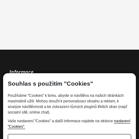
Informace
Souhlas s použitím "Cookies"
Kdo jsme
Používáme "Cookies" k tomu, abyste si návštěvu na našich stránkách
Financování
maximálně užili. Mohou sloužit k personalizaci obsahu a reklam, k
Kariéra
analýze návštěvnosti a ke zobrazení různých pluginů třetích stran (např.
socialní sítě, online chat).
Informace pro spotřebitele
Ochrana osobních údajů - GDPR
Vaše nastavení "Cookies" a další informace najdete na stránce
nastavení
"Cookies".
Developed by