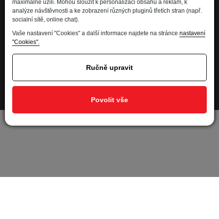
maximálně užili. Mohou sloužit k personalizaci obsahu a reklam, k
analýze návštěvnosti a ke zobrazení různých pluginů třetích stran (např.
Kdo jsme
socialní sítě, online chat).
Financování
Vaše nastavení "Cookies" a další informace najdete na stránce
nastavení
"Cookies".
Kariéra
Informace pro spotřebitele
Ručně upravit
Ochrana osobních údajů - GDPR
Developed by
Povolit vše
Nastavení soukromí
Nastavit cookies