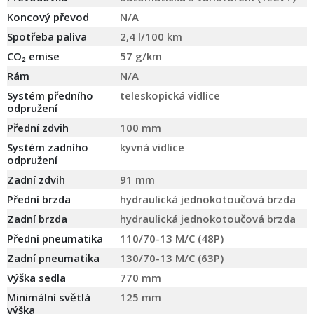
Koncový převod
N/A
Spotřeba paliva
2,4 l/100 km
CO₂ emise
57 g/km
Rám
N/A
Systém předního
teleskopická vidlice
odpružení
Přední zdvih
100 mm
Systém zadního
kyvná vidlice
odpružení
Zadní zdvih
91 mm
Přední brzda
hydraulická jednokotoučová brzda
Zadní brzda
hydraulická jednokotoučová brzda
Přední pneumatika
110/70-13 M/C (48P)
Zadní pneumatika
130/70-13 M/C (63P)
Výška sedla
770 mm
Minimální světlá
125 mm
výška