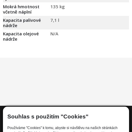
Mokrá hmotnost
135 kg
včetně náplní
Kapacita palivové
7,1 l
nádrže
Kapacita olejové
N/A
nádrže
Souhlas s použitím "Cookies"
Informace
Používáme "Cookies" k tomu, abyste si návštěvu na našich stránkách