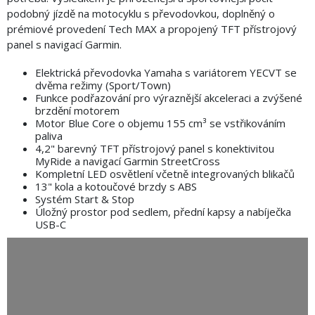
podobný jízdě na motocyklu s převodovkou, doplněný o
prémiové provedení Tech MAX a propojený TFT přístrojový
panel s navigací Garmin.
Elektrická převodovka Yamaha s variátorem YECVT se
dvěma režimy (Sport/Town)
Funkce podřazování pro výraznější akceleraci a zvýšené
brzdění motorem
Motor Blue Core o objemu 155 cm³ se vstřikováním
paliva
4,2" barevný TFT přístrojový panel s konektivitou
MyRide a navigací Garmin StreetCross
Kompletní LED osvětlení včetně integrovaných blikačů
13" kola a kotoučové brzdy s ABS
Systém Start & Stop
Úložný prostor pod sedlem, přední kapsy a nabíječka
USB-C