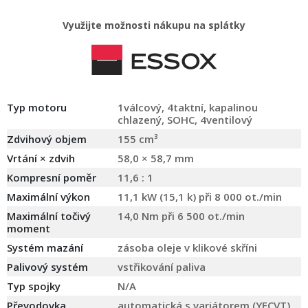
Využijte možnosti nákupu na splátky
Typ motoru
1válcový, 4taktní, kapalinou
chlazený, SOHC, 4ventilový
Zdvihový objem
155 cm³
Vrtání × zdvih
58,0 × 58,7 mm
Kompresní poměr
11,6 : 1
Maximální výkon
11,1 kW (15,1 k) při 8 000 ot./min
Maximální točivý
14,0 Nm při 6 500 ot./min
moment
Systém mazání
zásoba oleje v klikové skříni
Palivový systém
vstřikování paliva
Typ spojky
N/A
Převodovka
automatická s variátorem (YECVT)