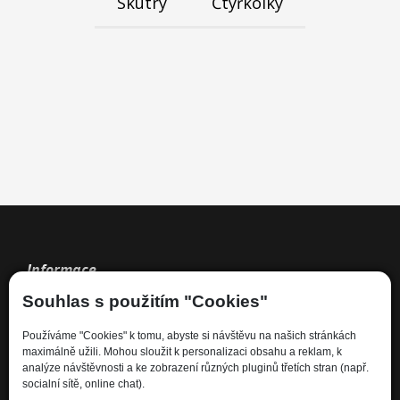
Skútry
Čtyřkolky
Informace
Souhlas s použitím "Cookies"
Kdo jsme
Používáme "Cookies" k tomu, abyste si návštěvu na našich stránkách
Financování
maximálně užili. Mohou sloužit k personalizaci obsahu a reklam, k
Kariéra
analýze návštěvnosti a ke zobrazení různých pluginů třetích stran (např.
socialní sítě, online chat).
Informace pro spotřebitele