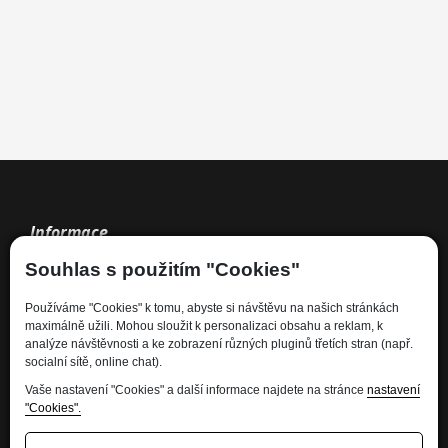
Informace
Souhlas s použitím "Cookies"
Kdo jsme
Používáme "Cookies" k tomu, abyste si návštěvu na našich stránkách
Financování
maximálně užili. Mohou sloužit k personalizaci obsahu a reklam, k
Kariéra
analýze návštěvnosti a ke zobrazení různých pluginů třetích stran (např.
socialní sítě, online chat).
Informace pro spotřebitele
Ochrana osobních údajů - GDPR
Vaše nastavení "Cookies" a další informace najdete na stránce
nastavení
"Cookies".
Developed by