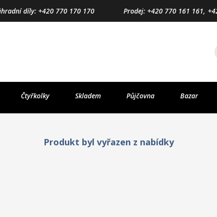
áhradní díly: +420 770 170 170
Prodej: +420 770 161 161,
+4
Čtyřkolky
Skladem
Půjčovna
Bazar
Produkt byl vyřazen z nabídky