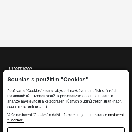
Informace
Souhlas s použitím "Cookies"
Kdo jsme
Používáme "Cookies" k tomu, abyste si návštěvu na našich stránkách
Financování
maximálně užili. Mohou sloužit k personalizaci obsahu a reklam, k
Kariéra
analýze návštěvnosti a ke zobrazení různých pluginů třetích stran (např.
socialní sítě, online chat).
Informace pro spotřebitele
Ochrana osobních údajů - GDPR
Vaše nastavení "Cookies" a další informace najdete na stránce
nastavení
"Cookies".
Developed by