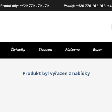
áhradní díly: +420 770 170 170
Prodej: +420 770 161 161,
+4
Čtyřkolky
Skladem
Půjčovna
Bazar
Produkt byl vyřazen z nabídky