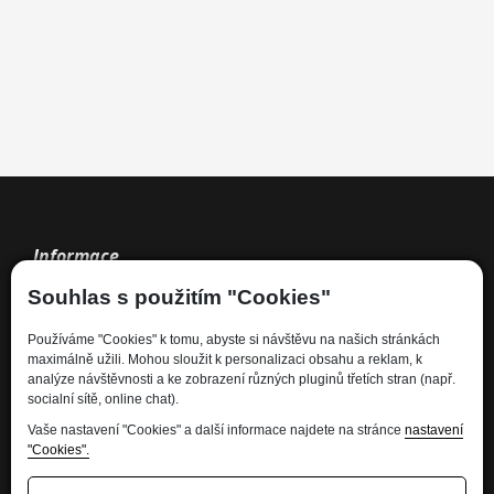
Informace
Souhlas s použitím "Cookies"
Kdo jsme
Používáme "Cookies" k tomu, abyste si návštěvu na našich stránkách
Financování
maximálně užili. Mohou sloužit k personalizaci obsahu a reklam, k
Kariéra
analýze návštěvnosti a ke zobrazení různých pluginů třetích stran (např.
socialní sítě, online chat).
Informace pro spotřebitele
Ochrana osobních údajů - GDPR
Vaše nastavení "Cookies" a další informace najdete na stránce
nastavení
"Cookies".
Developed by