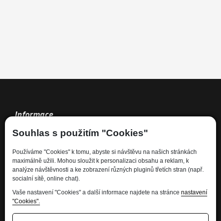
Informace
Souhlas s použitím "Cookies"
Kdo jsme
Používáme "Cookies" k tomu, abyste si návštěvu na našich stránkách
Financování
maximálně užili. Mohou sloužit k personalizaci obsahu a reklam, k
Kariéra
analýze návštěvnosti a ke zobrazení různých pluginů třetích stran (např.
socialní sítě, online chat).
Informace pro spotřebitele
Ochrana osobních údajů - GDPR
Vaše nastavení "Cookies" a další informace najdete na stránce
nastavení
"Cookies".
Developed by