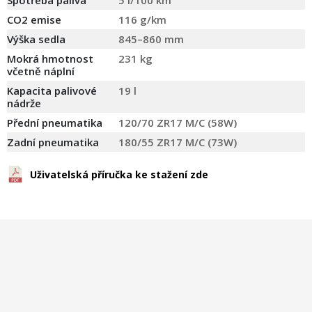
CO2 emise
116 g/km
Výška sedla
845–860 mm
Mokrá hmotnost
231 kg
včetně náplní
Kapacita palivové
19 l
nádrže
Přední pneumatika
120/70 ZR17 M/C (58W)
Zadní pneumatika
180/55 ZR17 M/C (73W)
Uživatelská příručka ke stažení zde