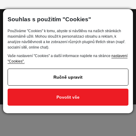
Souhlas s použitím "Cookies"
Informace
Používáme "Cookies" k tomu, abyste si návštěvu na našich stránkách
maximálně užili. Mohou sloužit k personalizaci obsahu a reklam, k
analýze návštěvnosti a ke zobrazení různých pluginů třetích stran (např.
socialní sítě, online chat).
Kdo jsme
Vaše nastavení "Cookies" a další informace najdete na stránce
nastavení
Financování
"Cookies".
Kariéra
Informace pro spotřebitele
Ručně upravit
Ochrana osobních údajů - GDPR
Developed by
Povolit vše
Nastavení soukromí