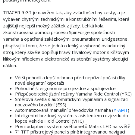
TRACER 9 GT je navržen tak, aby zvládl všechny cesty, a je
vybaven chytrými technickými a konstrukčními řešeními, která
zajišťují nejlepší možný zážitek z jízdy. Lehká kola,
zkonstruovaná pomocí procesu SpinForge společnosti
Yamaha a opatřená zakázkovými pneumatikami Bridgestone,
přispívají k tomu, že se jedná o lehký a výborně ovladatelný
stroj, který skvěle doplňují hravý tříválcový motor s křížovým
klikovým hřídelem a elektronické asistenční systémy sledující
náklon.
Větší pohodlí a lepší ochrana před nepřízní počasí díky
nové elegantní kapotáži
Pohodlnější ergonomie pro jezdce a spolujezdce
Přizpůsobitelné jízdní režimy Yamaha Ride Control (YRC)
Směrová světla s automatickými vypínáním a signalizací
nouzového brzdění (ESS)
Automatizovaná manuální převodovka Yamaha (
Y-AMT
)
Inteligentní brzdový systém s asistentem rozjezdu do
kopce Vehicle Hold Control (VHC)
První adaptivní systém světlometů Matrix LED na světě
7" TFT přístrojový panel s plně integrovanou navigací