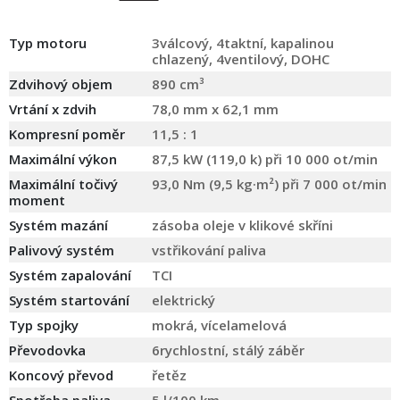
Typ motoru
3válcový, 4taktní, kapalinou
chlazený, 4ventilový, DOHC
Zdvihový objem
890 cm³
Vrtání x zdvih
78,0 mm x 62,1 mm
Kompresní poměr
11,5 : 1
Maximální výkon
87,5 kW (119,0 k) při 10 000 ot/min
Maximální točivý
93,0 Nm (9,5 kg·m²) při 7 000 ot/min
moment
Systém mazání
zásoba oleje v klikové skříni
Palivový systém
vstřikování paliva
Systém zapalování
TCI
Systém startování
elektrický
Typ spojky
mokrá, vícelamelová
Převodovka
6rychlostní, stálý záběr
Koncový převod
řetěz
Spotřeba paliva
5 l/100 km