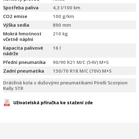
Spotřeba paliva
4,3 l/100 km
CO2 emise
100 g/km
Výška sedla
890 mm
Mokrá hmotnost
210 kg
včetně náplní
Kapacita palivové
16 l
nádrže
Přední pneumatika
90/90 R21 M/C (54V) M+S
Zadní pneumatika
150/70 R18 M/C (70V) M+S
Drátěná kola s dušovými pneumatikami Pirelli Scorpion
Rally STR
Uživatelská příručka ke stažení zde