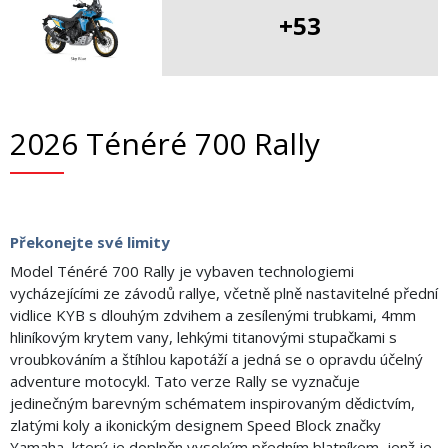
+53
2026 Ténéré 700 Rally
Překonejte své limity
Model Ténéré 700 Rally je vybaven technologiemi
vycházejícími ze závodů rallye, včetně plně nastavitelné přední
vidlice KYB s dlouhým zdvihem a zesílenými trubkami, 4mm
hliníkovým krytem vany, lehkými titanovými stupačkami s
vroubkováním a štíhlou kapotáží a jedná se o opravdu účelný
adventure motocykl. Tato verze Rally se vyznačuje
jedinečným barevným schématem inspirovaným dědictvím,
zlatými koly a ikonickým designem Speed Block značky
Yamaha, který je doplněn vysokým předním blatníkem, jenž je