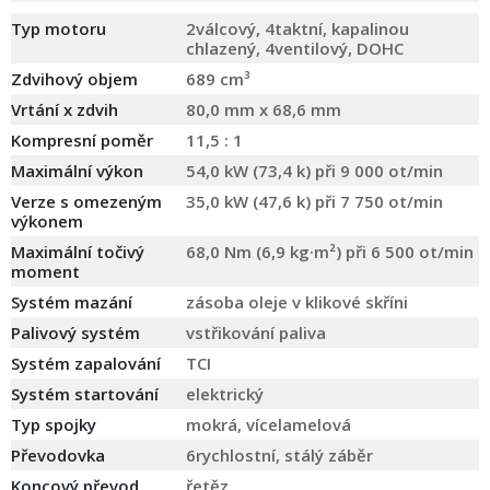
Typ motoru
2válcový, 4taktní, kapalinou
chlazený, 4ventilový, DOHC
Zdvihový objem
689 cm³
Vrtání x zdvih
80,0 mm x 68,6 mm
Kompresní poměr
11,5 : 1
Maximální výkon
54,0 kW (73,4 k) při 9 000 ot/min
Verze s omezeným
35,0 kW (47,6 k) při 7 750 ot/min
výkonem
Maximální točivý
68,0 Nm (6,9 kg·m²) při 6 500 ot/min
moment
Systém mazání
zásoba oleje v klikové skříni
Palivový systém
vstřikování paliva
Systém zapalování
TCI
Systém startování
elektrický
Typ spojky
mokrá, vícelamelová
Převodovka
6rychlostní, stálý záběr
Koncový převod
řetěz