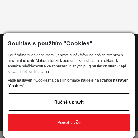
Souhlas s použitím "Cookies"
Informace
Používáme "Cookies" k tomu, abyste si návštěvu na našich stránkách
maximálně užili. Mohou sloužit k personalizaci obsahu a reklam, k
analýze návštěvnosti a ke zobrazení různých pluginů třetích stran (např.
socialní sítě, online chat).
Kdo jsme
Vaše nastavení "Cookies" a další informace najdete na stránce
nastavení
Financování
"Cookies".
Kariéra
Informace pro spotřebitele
Ručně upravit
Ochrana osobních údajů - GDPR
Developed by
Povolit vše
Nastavení soukromí