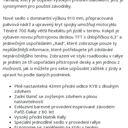
synonymem pro pouštní závodníky.
Nové sedlo s dominantní výškou 910 mm, přepracovaná
palivová nádrž a upravený kryt spojky umožňují motocyklu
Ténéré 700 Rally větší flexibilitu při jízdě v terénu. Kokpit je
vybaven novou přístrojovou deskou TFT s úhlopříčkou 6,3" a
jedinečným uspořádáním „Raid“, které zobrazuje pouze ty
nejdůležitější informace, které potřebujete při zdolávání
nejnáročnějšího terénu. Zobrazení ve stylu roadbooku v rallye
je jedním ze tří uspořádání přístrojové desky a jen jednou z
možností, jak si můžete pro sebe uzpůsobit zážitek z jízdy a
upravit ho podle daných podmínek.
Plně nastavitelná 43mm přední vidlice KYB s dlouhým
zdvihem
Zadní tlumič se zvýšeným zdvihem a plnou
nastavitelností
Exkluzivní barevné provedení inspirované závodem
Paříž-Dakar z 80. let
Vysoký přední blatník Rally
Speciální jednodílné sedlo v provedení rallye
Ergonomie se zaměřením na jízdu v terénu