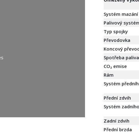
Systém mazání
Palivový systé
Typ spojky
Převodovka
Koncový převo
Spotřeba paliva
es
CO₂ emise
Rám
Systém předníh
Přední zdvih
Systém zadního
Zadní zdvih
Přední brzda