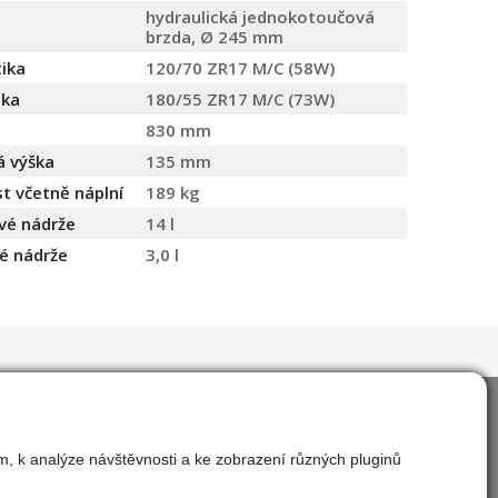
hydraulická jednokotoučová
brzda, Ø 245 mm
ika
120/70 ZR17 M/C (58W)
ika
180/55 ZR17 M/C (73W)
830 mm
á výška
135 mm
 včetně náplní
189 kg
vé nádrže
14 l
vé nádrže
3,0 l
m, k analýze návštěvnosti a ke zobrazení různých pluginů