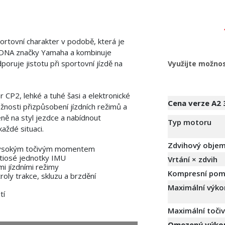
ortovní charakter v podobě, která je
í DNA značky Yamaha a kombinuje
oruje jistotu při sportovní jízdě na
Využijte možnos
CP2, lehké a tuhé šasi a elektronické
Cena verze A2
nosti přizpůsobení jízdních režimů a
ně na styl jezdce a nabídnout
Typ motoru
každé situaci.
Zdvihový obje
vysokým točivým momentem
tiosé jednotky IMU
Vrtání × zdvih
i jízdními režimy
Kompresní pom
roly trakce, skluzu a brzdění
Maximální výko
tí
Maximální toč
Omezený výkon