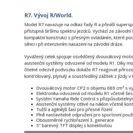
R7. Vývoj R/World.
Model R7 navazuje na odkaz řady R a přináší supersp
přístupná širšímu spektru jezdců. Vychází ze závodn
kompaktní konstrukci s přesným ovládáním, které podp
silnici i při intenzivním nasazení na závodní dráze.
Vyvážený celek spojuje osvědčený dvouválcový motor 
asistenční systémy odvozené od modelu R1. Díky mož
čitelné odezvě podvozku dokáže R7 reagovat přiroze
kontrolovaný, plynulý a soustředěný zážitek z jízdy v 
Dvouválcový motor CP2 o objemu 689 cm³ s 
Elektronika odvozená od modelu R1 včetně šes
Systém Yamaha Ride Control s přizpůsobitelným
Asistenční systémy citlivé na náklon včetně kont
Tužší a agilnější šasi pro přesné řízení
Plně nastavitelné odpružení pro sportovní použi
Obousměrné rychlořazení 3. generace
5" barevný TFT displej s konektivitou