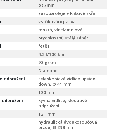
ot./min
zásoba oleje v klikové skříni
m
vstřikování paliva
mokrá, vícelamelová
6rychlostní, stálý záběr
d
řetěz
4,2 l/100 km
98 g/km
Diamond
o odpružení
teleskopická vidlice upside
down, Ø 41 mm
120 mm
 odpružení
kyvná vidlice, kloubové
odpružení
121 mm
hydraulická dvoukotoučová
brzda, Ø 298 mm