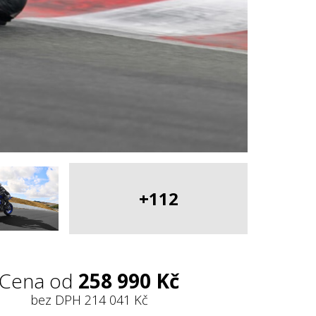
+112
Cena od
258 990 Kč
bez DPH
214 041 Kč