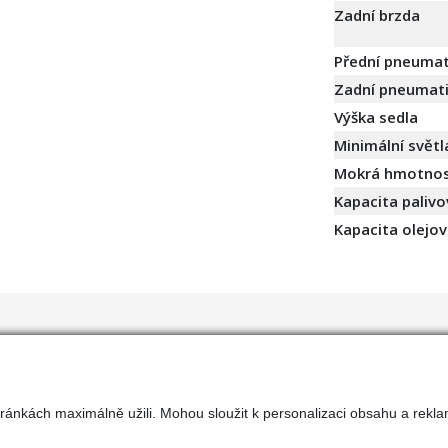
Zadní brzda
Přední pneumat
Zadní pneumat
Výška sedla
Minimální světl
Mokrá hmotnost
Kapacita palivo
Kapacita olejo
ránkách maximálně užili. Mohou sloužit k personalizaci obsahu a rekla