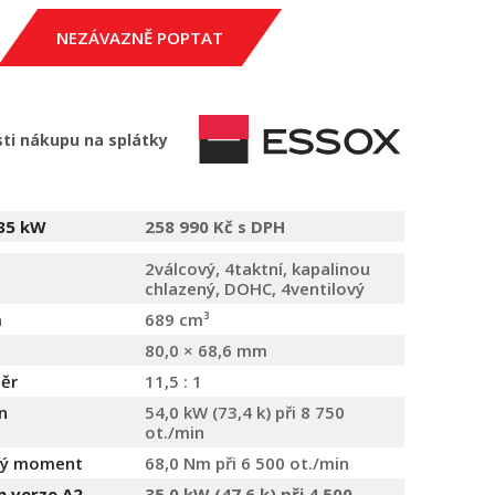
NEZÁVAZNĚ POPTAT
ti nákupu na splátky
 35 kW
258 990 Kč s DPH
2válcový, 4taktní, kapalinou
chlazený, DOHC, 4ventilový
m
689 cm³
80,0 × 68,6 mm
ěr
11,5 : 1
n
54,0 kW (73,4 k) při 8 750
ot./min
ivý moment
68,0 Nm při 6 500 ot./min
 verze A2
35,0 kW (47,6 k) při 4 500