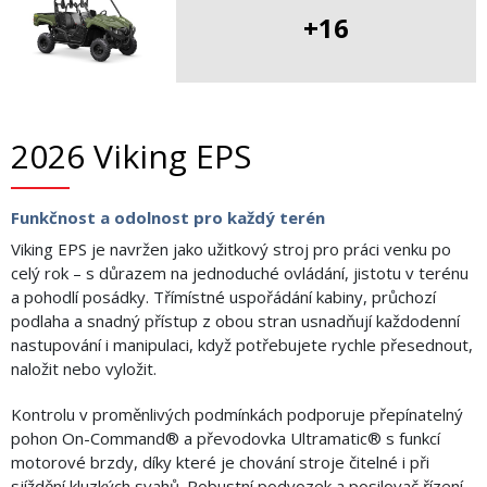
+16
2026 Viking EPS
Funkčnost a odolnost pro každý terén
Viking EPS je navržen jako užitkový stroj pro práci venku po
celý rok – s důrazem na jednoduché ovládání, jistotu v terénu
a pohodlí posádky. Třímístné uspořádání kabiny, průchozí
podlaha a snadný přístup z obou stran usnadňují každodenní
nastupování i manipulaci, když potřebujete rychle přesednout,
naložit nebo vyložit.
Kontrolu v proměnlivých podmínkách podporuje přepínatelný
pohon On-Command® a převodovka Ultramatic® s funkcí
motorové brzdy, díky které je chování stroje čitelné i při
sjíždění kluzkých svahů. Robustní podvozek a posilovač řízení