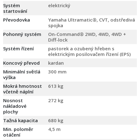
Systém
elektrický
startování
Převodovka
Yamaha Ultramatic®, CVT, odstředivá
spojka
Pohonný systém
On-Command® 2WD, 4WD, 4WD +
Diff-lock
Systém řízení
pastorek a ozubený hřeben s
elektrickým posilovačem řízení (EPS)
Koncový převod
kardan
Minimální světlá
300 mm
výška
Mokrá hmotnost
613 kg
včetně náplní
Nosnost
272 kg
nákladové
plochy
Tažná kapacita
680 kg
Min. poloměr
4,5 m
otáčení