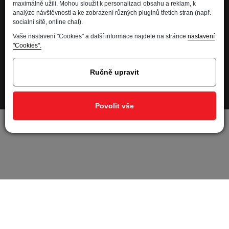
maximálně užili. Mohou sloužit k personalizaci obsahu a reklam, k
analýze návštěvnosti a ke zobrazení různých pluginů třetích stran (např.
Kdo jsme
socialní sítě, online chat).
Financování
Vaše nastavení "Cookies" a další informace najdete na stránce
nastavení
Kariéra
"Cookies".
Informace pro spotřebitele
Ochrana osobních údajů - GDPR
Ručně upravit
Developed by
Nastavení soukromí
Povolit vše
Nastavit cookies