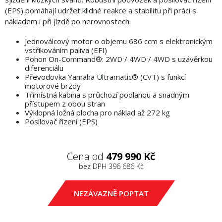
(EPS) pomáhají udržet klidné reakce a stabilitu při práci s
nákladem i při jízdě po nerovnostech.
Jednoválcový motor o objemu 686 ccm s elektronickým
vstřikováním paliva (EFI)
Pohon On-Command®: 2WD / 4WD / 4WD s uzávěrkou
diferenciálu
Převodovka Yamaha Ultramatic® (CVT) s funkcí
motorové brzdy
Třímístná kabina s průchozí podlahou a snadným
přístupem z obou stran
Výklopná ložná plocha pro náklad až 272 kg
Posilovač řízení (EPS)
Cena od
479 990 Kč
bez DPH
396 686 Kč
NEZÁVAZNĚ POPTAT