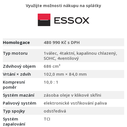
Využijte možnosti nákupu na splátky
Homologace
480 990 Kč s DPH
Typ motoru
1válec, 4taktní, kapalinou chlazený,
SOHC, 4ventilový
Zdvihový objem
686 cm³
Vrtání × zdvih
102,0 mm × 84,0 mm
Kompresní
10,0 : 1
poměr
Systém mazání
zásoba oleje v klikové skříni
Palivový systém
elektronické vstřikování paliva
Typ spojky
odstředivá
Systém
TCI
zapalování