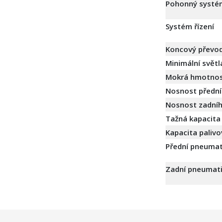
Pohonný systé
Systém řízení
Koncový převo
Minimální světl
Mokrá hmotnost
Nosnost přední
Nosnost zadníh
Tažná kapacita
Kapacita palivo
Přední pneumat
Zadní pneumat