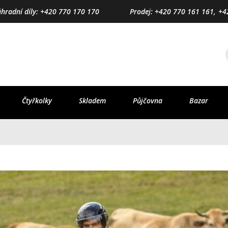
áhradní díly: +420 770 170 170
Prodej: +420 770 161 161,
+4
Čtyřkolky
Skladem
Půjčovna
Bazar