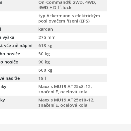
m
On-Command® 2WD, 4WD,
4WD + Diff-lock
typ Ackermann s elektrickým
posilovačem řízení (EPS)
d
kardan
á výška
275 mm
 včetně náplní
613 kg
ho nosiče
50 kg
o nosiče
90 kg
600 kg
vé nádrže
18 l
iky
Maxxis MU19 AT25x8-12,
značení E, ocelová kola
iky
Maxxis MU19 AT25x10-12,
značení E, ocelová kola