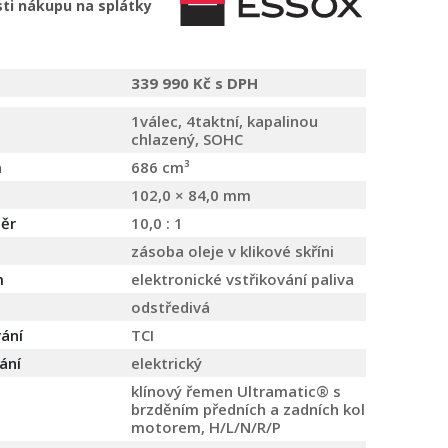
ti nákupu na splátky
339 990 Kč s DPH
1válec, 4taktní, kapalinou
chlazený, SOHC
m
686 cm³
102,0 × 84,0 mm
ěr
10,0 : 1
zásoba oleje v klikové skříni
m
elektronické vstřikování paliva
odstředivá
ání
TCI
ání
elektrický
klínový řemen Ultramatic® s
brzděním předních a zadních kol
motorem, H/L/N/R/P