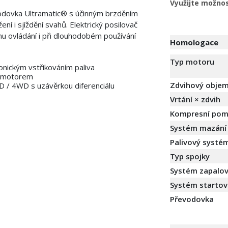
Využijte možnos
dovka Ultramatic® s účinným brzděním
ní i sjíždění svahů. Elektrický posilovač
mu ovládání i při dlouhodobém používání
Homologace
Typ motoru
nickým vstřikováním paliva
m motorem
Zdvihový obje
/ 4WD s uzávěrkou diferenciálu
Vrtání × zdvih
Kompresní pom
Systém mazání
Palivový systé
Typ spojky
Systém zapalov
Systém startov
Převodovka