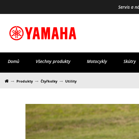
Servis a n
Domů
Všechny produkty
Motocykly
Skútry
Produkty
Čtyřkolky
Utility