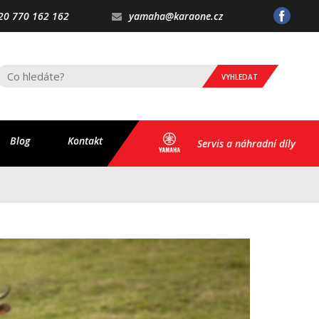
20 770 162 162
yamaha@karaone.cz
VYHLEDAT
Blog
Kontakt
Servis a náhradní díly