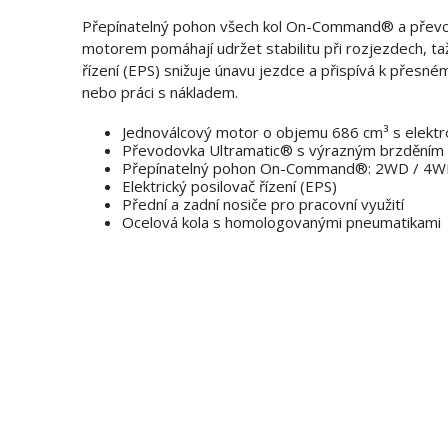
Přepínatelný pohon všech kol On-Command® a převo
motorem pomáhají udržet stabilitu při rozjezdech, taže
řízení (EPS) snižuje únavu jezdce a přispívá k přesné
nebo práci s nákladem.
Jednoválcový motor o objemu 686 cm³ s elektro
Převodovka Ultramatic® s výrazným brzdění
Přepínatelný pohon On-Command®: 2WD / 4WD 
Elektrický posilovač řízení (EPS)
Přední a zadní nosiče pro pracovní využití
Ocelová kola s homologovanými pneumatikami