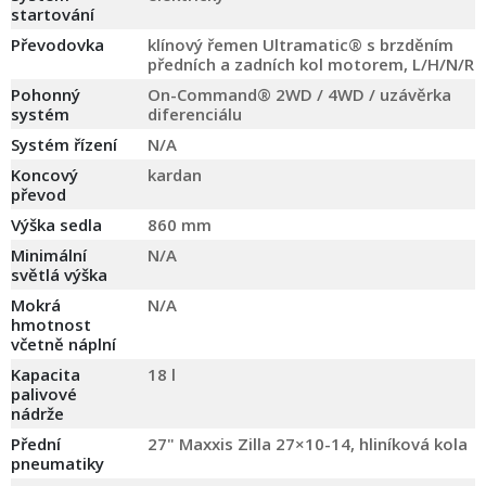
startování
Převodovka
klínový řemen Ultramatic® s brzděním
předních a zadních kol motorem, L/H/N/R
Pohonný
On-Command® 2WD / 4WD / uzávěrka
systém
diferenciálu
Systém řízení
N/A
Koncový
kardan
převod
Výška sedla
860 mm
Minimální
N/A
světlá výška
Mokrá
N/A
hmotnost
včetně náplní
Kapacita
18 l
palivové
nádrže
Přední
27" Maxxis Zilla 27×10-14, hliníková kola
pneumatiky