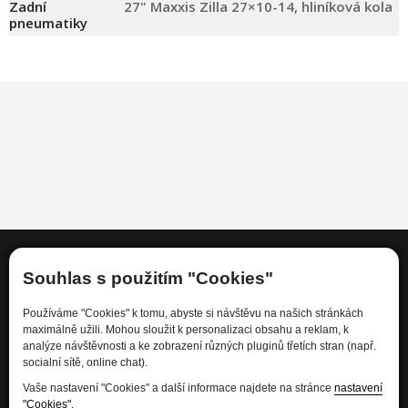
Zadní
27" Maxxis Zilla 27×10-14, hliníková kola
pneumatiky
Souhlas s použitím "Cookies"
Informace
Používáme "Cookies" k tomu, abyste si návštěvu na našich stránkách
maximálně užili. Mohou sloužit k personalizaci obsahu a reklam, k
analýze návštěvnosti a ke zobrazení různých pluginů třetích stran (např.
Kdo jsme
socialní sítě, online chat).
Financování
Vaše nastavení "Cookies" a další informace najdete na stránce
nastavení
Kariéra
"Cookies".