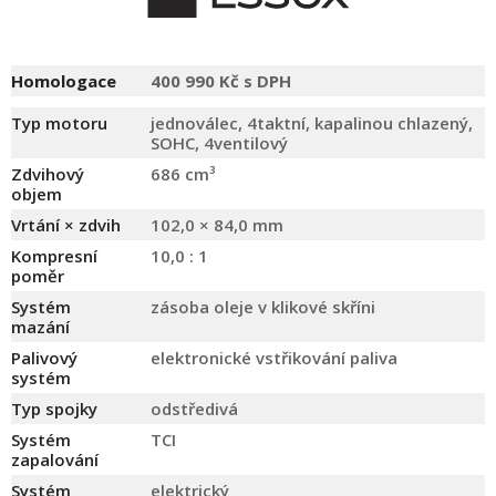
Homologace
400 990 Kč s DPH
Typ motoru
jednoválec, 4taktní, kapalinou chlazený,
SOHC, 4ventilový
Zdvihový
686 cm³
objem
Vrtání × zdvih
102,0 × 84,0 mm
Kompresní
10,0 : 1
poměr
Systém
zásoba oleje v klikové skříni
mazání
Palivový
elektronické vstřikování paliva
systém
Typ spojky
odstředivá
Systém
TCI
zapalování
Systém
elektrický