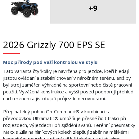
+9
2026 Grizzly 700 EPS SE
Moc přírody pod vaší kontrolou ve stylu
Tato varianta čtyřkolky je navržena pro jezdce, kteří hledají
jistotu ovládání a stabilní chování v náročném terénu, aniž by
byl stroj zaměřen výhradně na sportovní nebo čistě pracovní
použití. Vyvážená konstrukce a vyšší posed podporují přehled
nad terénem a jistotu při průjezdu nerovnostmi.
Přepínatelný pohon On-Command® v kombinaci s
převodovkou Ultramatic® umožňuje přesně řídit trakci při
rozjezdech, výjezdech i při sjíždění svahů. Terénní pneumatiky
Maxxis Zilla na hliníkových kolech zlepšují záběr na měkkém i
kamenitém povrchu a přispívají k čitelnému a stabilnímu