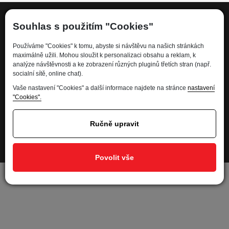
Souhlas s použitím "Cookies"
Informace
Používáme "Cookies" k tomu, abyste si návštěvu na našich stránkách
maximálně užili. Mohou sloužit k personalizaci obsahu a reklam, k
analýze návštěvnosti a ke zobrazení různých pluginů třetích stran (např.
Kdo jsme
socialní sítě, online chat).
Financování
Vaše nastavení "Cookies" a další informace najdete na stránce
nastavení
Kariéra
"Cookies".
Informace pro spotřebitele
Ochrana osobních údajů - GDPR
Ručně upravit
Developed by
Nastavení soukromí
Povolit vše