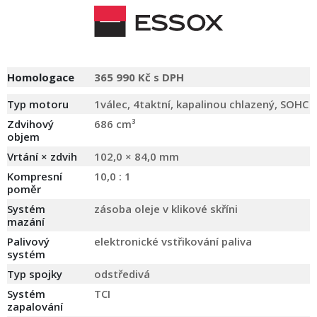
Homologace
365 990 Kč s DPH
Typ motoru
1válec, 4taktní, kapalinou chlazený, SOHC
Zdvihový
686 cm³
objem
Vrtání × zdvih
102,0 × 84,0 mm
Kompresní
10,0 : 1
poměr
Systém
zásoba oleje v klikové skříni
mazání
Palivový
elektronické vstřikování paliva
systém
Typ spojky
odstředivá
Systém
TCI
zapalování