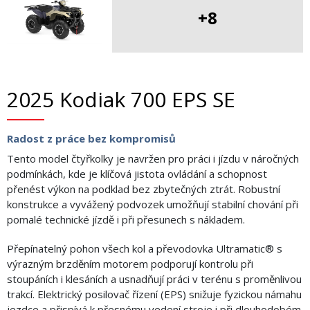
+8
2025 Kodiak 700 EPS SE
Radost z práce bez kompromisů
Tento model čtyřkolky je navržen pro práci i jízdu v náročných
podmínkách, kde je klíčová jistota ovládání a schopnost
přenést výkon na podklad bez zbytečných ztrát. Robustní
konstrukce a vyvážený podvozek umožňují stabilní chování při
pomalé technické jízdě i při přesunech s nákladem.
Přepínatelný pohon všech kol a převodovka Ultramatic® s
výrazným brzděním motorem podporují kontrolu při
stoupáních i klesáních a usnadňují práci v terénu s proměnlivou
trakcí. Elektrický posilovač řízení (EPS) snižuje fyzickou námahu
jezdce a přispívá k přesnému vedení stroje i při dlouhodobém