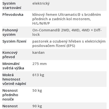
Systém
elektrický
startování
Převodovka
klínový řemen Ultramatic® s brzděním
předních a zadních kol motorem,
H/L/N/R/P
Pohonný
On-Command® 2WD, 4WD, 4WD + Diff-
systém
lock
Systém řízení
pastorek a ozubený hřeben s elektrickým
posilovačem řízení (EPS)
Koncový
kardan
převod
Minimální
275 mm
světlá výška
Mokrá
613 kg
hmotnost
včetně náplní
Nosnost
50 kg
předního
nosiče
Nosnost
90 kg