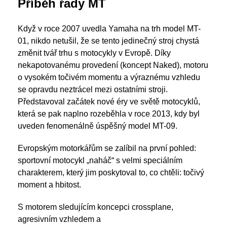
Příběh řady MT
Když v roce 2007 uvedla Yamaha na trh model MT-
01, nikdo netušil, že se tento jedinečný stroj chystá
změnit tvář trhu s motocykly v Evropě. Díky
nekapotovanému provedení (koncept Naked), motoru
o vysokém točivém momentu a výraznému vzhledu
se opravdu neztrácel mezi ostatními stroji.
Představoval začátek nové éry ve světě motocyklů,
která se pak naplno rozeběhla v roce 2013, kdy byl
uveden fenomenálně úspěšný model MT-09.
Evropským motorkářům se zalíbil na první pohled:
sportovní motocykl „naháč“ s velmi speciálním
charakterem, který jim poskytoval to, co chtěli: točivý
moment a hbitost.
S motorem sledujícím koncepci crossplane,
agresivním vzhledem a