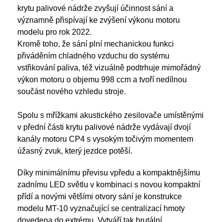
krytu palivové nádrže zvyšují účinnost sání a
významně přispívají ke zvýšení výkonu motoru
modelu pro rok 2022.
Kromě toho, že sání plní mechanickou funkci
přiváděním chladného vzduchu do systému
vstřikování paliva, též vizuálně podtrhuje mimořádný
výkon motoru o objemu 998 ccm a tvoří nedílnou
součást nového vzhledu stroje.
Spolu s mřížkami akustického zesilovače umístěnými
v přední části krytu palivové nádrže vydávají dvojí
kanály motoru CP4 s vysokým točivým momentem
úžasný zvuk, který jezdce potěší.
Díky minimálnímu převisu vpředu a kompaktnějšímu
zadnímu LED světlu v kombinaci s novou kompaktní
přídí a novými většími otvory sání je konstrukce
modelu MT-10 vyznačující se centralizací hmoty
dovedena do extrému. Vytváří tak brutální