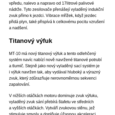
vpředu, nalevo a napravo od 17litrové palivové
nádrže. Tyto zesilovače přenášejí vyladěný indukční
zvuk přímo k jezdci. Vibrace mřížek, když jezdec
přidá plyn, také přispívá k celkovému pocitu vzrušení
a nadšení.
Titanový výfuk
MT-10 má nový titanový výfuk a tento odlehčený
systém navíc nabízí nově navržené titanové potrubí
a tlumič. Stejně jako nový vyladěný sací systém je
i výfuk navržen tak, aby vydával hluboký a výrazný
zvuk, který zdůrazňuje nerovnoměrnou sekvenci
zapalování.
V nižších otáčkách motoru dominuje zvuk výfuku,
vyladěný zvuk sání přebírá štafetu ve středních
a vyšších otáčkách. Vytváří zvukovou stěnu, jež
stimuluje smysly a doplňuje úžasnou akceleraci