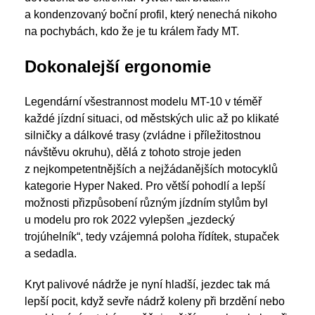
a kondenzovaný boční profil, který nenechá nikoho
na pochybách, kdo že je tu králem řady MT.
Dokonalejší ergonomie
Legendární všestrannost modelu MT-10 v téměř
každé jízdní situaci, od městských ulic až po klikaté
silničky a dálkové trasy (zvládne i příležitostnou
návštěvu okruhu), dělá z tohoto stroje jeden
z nejkompetentnějších a nejžádanějších motocyklů
kategorie Hyper Naked. Pro větší pohodlí a lepší
možnosti přizpůsobení různým jízdním stylům byl
u modelu pro rok 2022 vylepšen „jezdecký
trojúhelník“, tedy vzájemná poloha řídítek, stupaček
a sedadla.
Kryt palivové nádrže je nyní hladší, jezdec tak má
lepší pocit, když sevře nádrž koleny při brzdění nebo