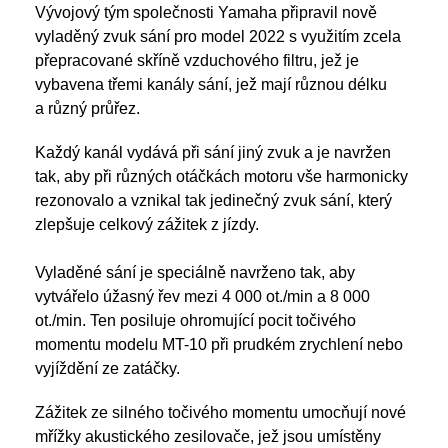
Vývojový tým společnosti Yamaha připravil nově
vyladěný zvuk sání pro model 2022 s využitím zcela
přepracované skříně vzduchového filtru, jež je
vybavena třemi kanály sání, jež mají různou délku
a různý průřez.
Každý kanál vydává při sání jiný zvuk a je navržen
tak, aby při různých otáčkách motoru vše harmonicky
rezonovalo a vznikal tak jedinečný zvuk sání, který
zlepšuje celkový zážitek z jízdy.
Vyladěné sání je speciálně navrženo tak, aby
vytvářelo úžasný řev mezi 4 000 ot./min a 8 000
ot./min. Ten posiluje ohromující pocit točivého
momentu modelu MT-10 při prudkém zrychlení nebo
vyjíždění ze zatáčky.
Zážitek ze silného točivého momentu umocňují nové
mřížky akustického zesilovače, jež jsou umístěny