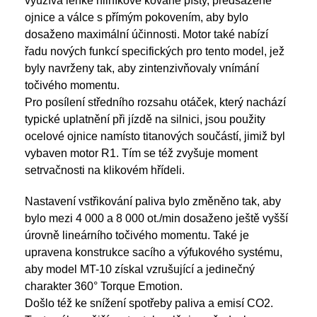
využívá lehké hliníkové kované písty, předsazené
ojnice a válce s přímým pokovením, aby bylo
dosaženo maximální účinnosti. Motor také nabízí
řadu nových funkcí specifických pro tento model, jež
byly navrženy tak, aby zintenzivňovaly vnímání
točivého momentu.
Pro posílení středního rozsahu otáček, který nachází
typické uplatnění při jízdě na silnici, jsou použity
ocelové ojnice namísto titanových součástí, jimiž byl
vybaven motor R1. Tím se též zvyšuje moment
setrvačnosti na klikovém hřídeli.
Nastavení vstřikování paliva bylo změněno tak, aby
bylo mezi 4 000 a 8 000 ot./min dosaženo ještě vyšší
úrovně lineárního točivého momentu. Také je
upravena konstrukce sacího a výfukového systému,
aby model MT-10 získal vzrušující a jedinečný
charakter 360° Torque Emotion.
Došlo též ke snížení spotřeby paliva a emisí CO2.