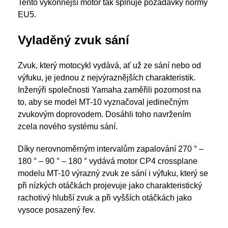
Tento výkonnější motor tak splňuje požadavky normy
EU5.
Vyladěný zvuk sání
Zvuk, který motocykl vydává, ať už ze sání nebo od
výfuku, je jednou z nejvýraznějších charakteristik.
Inženýři společnosti Yamaha zaměřili pozornost na
to, aby se model MT-10 vyznačoval jedinečným
zvukovým doprovodem. Dosáhli toho navržením
zcela nového systému sání.
Díky nerovnoměrným intervalům zapalování 270 ° –
180 ° – 90 ° – 180 ° vydává motor CP4 crossplane
modelu MT-10 výrazný zvuk ze sání i výfuku, který se
při nízkých otáčkách projevuje jako charakteristický
rachotivý hlubší zvuk a při vyšších otáčkách jako
vysoce posazený řev.