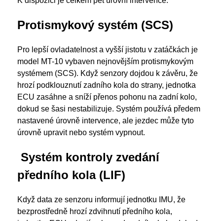
K dispozici je celkem pět úrovní intervence.
Protismykový systém (SCS)
Pro lepší ovladatelnost a vyšší jistotu v zatáčkách je
model MT-10 vybaven nejnovějším protismykovým
systémem (SCS). Když senzory dojdou k závěru, že
hrozí podklouznutí zadního kola do strany, jednotka
ECU zasáhne a sníží přenos pohonu na zadní kolo,
dokud se šasi nestabilizuje. Systém používá předem
nastavené úrovně intervence, ale jezdec může tyto
úrovně upravit nebo systém vypnout.
Systém kontroly zvedání
předního kola (LIF)
Když data ze senzoru informují jednotku IMU, že
bezprostředně hrozí zdvihnutí předního kola,