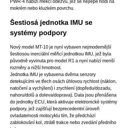
PWR-4 nabízí měkčí odezvu, jež se nejlépe hodí na
mokrém nebo kluzkém povrchu.
Šestiosá jednotka IMU se
systémy podpory
Nový model MT-10 je nyní vybaven nejmodernější
šestiosou inerciální měřicí jednotkou IMU, jež byla
původně vyvinuta pro model R1 a nyní nabízí menší
rozměry a nižší hmotnost.
Jednotka IMU je vybavena dvěma senzory
detekujícími ve třech osách úhlovou rychlost (náklon,
natočení a vychýlení) i zrychlení (dopředu/dozadu,
nahoru/dolů a doleva/doprava). Data jsou přenášena
do jednotky ECU, která aktivuje elektronické systémy
podpory, jež zajišťují bezprecedentní úroveň
ovladatelnosti motocyklu tím, že předchází
zablokování kol, ztrátě trakce nebo zvedání předního