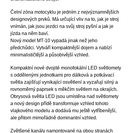
Čelní zóna motocyklu je jedním z nejvýznamnějších
designových prvků. Má určující vliv na to, jak je stroj
vnímán, jak jsou jezdci na svůj stroj pyšní a jak je
jízda na něm baví.
Nový model MT-10 vypadá jinak než jeho
předchůdci. Vytváří kompaktnější dojem a nabízí
minimalističtější a působivější vzhled.
Kompaktní nové dvojité monofokální LED světlomety
s oddělenými jednotkami pro dálková a potkávací
světla zajišťují vynikající osvětlení a vyzařují silný a
rovnoměrný paprsek s měkčím světlem na okrajích.
Obrysová světla LED jsou umístěna nad světlomety
a nový design přídě transformuje vzhled tohoto
vlajkového modelu a dodává mu ještě vytříbenější,
ale přitom mimořádně dominantní vzhled.
Zvětšené kanály namontované na obou stranách