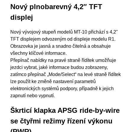
Nový plnobarevný 4,2
″
TFT
displej
Nový vývojový stupeň modelů MT-10 přichází s 4,2"
TFT displejem odvozeným od displeje modelu R1.
Obrazovka je jasná a snadno čitelná a obsahuje
všechny klíčové informace.
Přepínač nabídky na pravé straně řídítek umožňuje
jezdci vybrat, jaké informace budou zobrazeny,
zatímco přepínač „Mode/Select“ na levé straně řídítek
lze použít ke změně nastavení parametrů
elektronických systémů podpory, případně k jejich
zapnutí nebo vypnutí.
Škrticí klapka APSG ride-by-wire
se čtyřmi režimy řízení výkonu
(PWR)