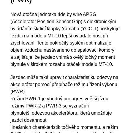
Nová otočná jednotka ride by wire APSG
(Accelerator Position Sensor Grip) s elektronickým
ovládáním škrticí klapky Yamaha (YCC-T) poskytuje
jezdci na modelu MT-10 lepší ovladatelnost při
zrychlování. Tento pokročilý systém optimalizuje
objem vzduchu nasávaného do spalovací komory
a zajišťuje, že jezdec vnímá skvělý točivý moment
plynule v širokém rozsahu otáček modelu MT-10.
Jezdec může také upravit charakteristiku odezvy na
akcelerátor pomocí přepínače režimu řízení výkonu
(PWR).
Režim PWR-1 je vhodný pro agresivnější jízdu;
režimy PWR-2 a PWR-3 se vyznačují
plynulejší odezvou akcelerátoru, která umožňuje
jezdci dosáhnout
lineárních charakteristik točivého momentu, a režim