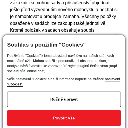
Zákazníci si mohou sady a příslušenství objednat
ještě před vyzvednutím nového motocyklu a nechat si
je namontovat u prodejce Yamaha. Všechny položky
obsažené v sadách lze zakoupit také jednotlivě.
Kromě položek v sadách obsahuje soupis
originálního příslušenství vše od výfukových systémů
a páček Akrapovic až po ohřívače rukojetí nebo
Souhlas s použitím "Cookies"
koncovky řídítek z hliníku billet.
Používáme "Cookies" k tomu, abyste si návštěvu na našich stránkách
maximálně užili. Mohou sloužit k personalizaci obsahu a reklam, k
Rozsáhlá řada oděvů Yamaha pro model MT
analýze návštěvnosti a ke zobrazení různých pluginů třetích stran (např.
zahrnuje pánské a dámské bundy a kalhoty, výběr
socialní sítě, online chat).
mikin, triček, rukavic a řadu jezdeckého vybavení se
Vaše nastavení "Cookies" a další informace najdete na stránce
nastavení
symbolem CE.
"Cookies".
Kolekce MT se neustále vyvíjí a nové kusy se
objevují v průběhu celého roku.
Ručně upravit
Povolit vše