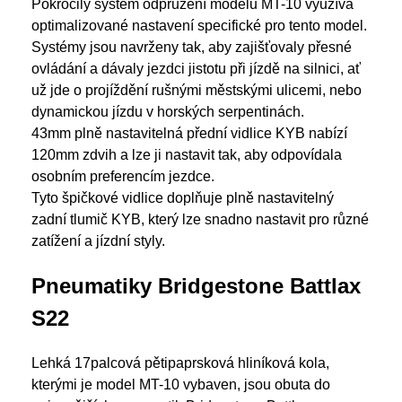
Pokročilý systém odpružení modelu MT-10 využívá
optimalizované nastavení specifické pro tento model.
Systémy jsou navrženy tak, aby zajišťovaly přesné
ovládání a dávaly jezdci jistotu při jízdě na silnici, ať
už jde o projíždění rušnými městskými ulicemi, nebo
dynamickou jízdu v horských serpentinách.
43mm plně nastavitelná přední vidlice KYB nabízí
120mm zdvih a lze ji nastavit tak, aby odpovídala
osobním preferencím jezdce.
Tyto špičkové vidlice doplňuje plně nastavitelný
zadní tlumič KYB, který lze snadno nastavit pro různé
zatížení a jízdní styly.
Pneumatiky Bridgestone Battlax
S22
Lehká 17palcová pětipaprsková hliníková kola,
kterými je model MT-10 vybaven, jsou obuta do