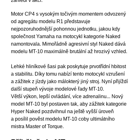
zahlédl v akci.
Motor CP4 s vysokým točivým momentem odvozený
od agregátu modelu R1 představuje
nejpozoruhodnější pohonnou jednotku, jakou kdy
společnost Yamaha na motocykl kategorie Naked
namontovala. Mimořádně agresivní styl Naked dává
modelu MT-10 maximálně brutální až hrozivý vzhled.
Lehké hliníkové šasi pak poskytuje prvotřídní hbitost
a stabilitu. Díky tomu nabízí tento motocykl vzrušení
a zážitek z jízdy jako málokterý jiný stroj. Nyní přijíždí
další stupeň vývoje modelové řady MT-10.
Větší výkon, lepší ovládání, více adrenalinu... Nový
model MT-10 byl postaven tak, aby zážitek kategorie
Hyper Naked pozdvihnul na ještě vyšší úroveň
a posílil pověst modelu MT-10 coby ultimátního
mistra Master of Torque.