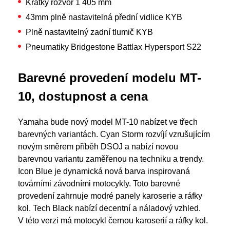
Krátký rozvor 1 405 mm
43mm plně nastavitelná přední vidlice KYB
Plně nastavitelný zadní tlumič KYB
Pneumatiky Bridgestone Battlax Hypersport S22
Barevné provedení modelu MT-
10, dostupnost a cena
Yamaha bude nový model MT-10 nabízet ve třech
barevných variantách. Cyan Storm rozvíjí vzrušujícím
novým směrem příběh DSOJ a nabízí novou
barevnou variantu zaměřenou na techniku a trendy.
Icon Blue je dynamická nová barva inspirovaná
továrními závodními motocykly. Toto barevné
provedení zahrnuje modré panely karoserie a ráfky
kol. Tech Black nabízí decentní a náladový vzhled.
V této verzi má motocykl černou karoserií a ráfky kol.