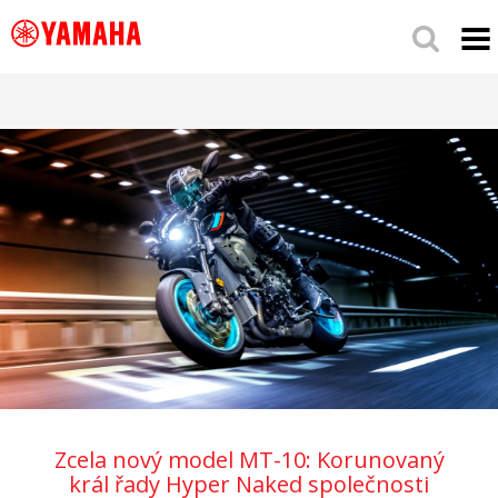
Zcela nový model MT-10: Korunovaný
král řady Hyper Naked společnosti