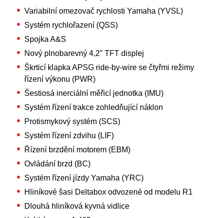
Variabilní omezovač rychlosti Yamaha (YVSL)
Systém rychlořazení (QSS)
Spojka A&S
Nový plnobarevný 4,2
″
TFT displej
Škrticí klapka APSG ride-by-wire se čtyřmi režimy
řízení výkonu (PWR)
Šestiosá inerciální měřicí jednotka (IMU)
Systém řízení trakce zohledňující náklon
Protismykový systém (SCS)
Systém řízení zdvihu (LIF)
Řízení brzdění motorem (EBM)
Ovládání brzd (BC)
Systém řízení jízdy Yamaha (YRC)
Hliníkové šasi Deltabox odvozené od modelu R1
Dlouhá hliníková kyvná vidlice