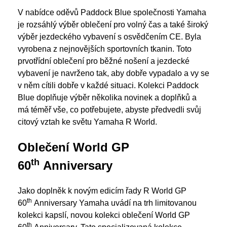
V nabídce oděvů Paddock Blue společnosti Yamaha
je rozsáhlý výběr oblečení pro volný čas a také široký
výběr jezdeckého vybavení s osvědčením CE. Byla
vyrobena z nejnovějších sportovních tkanin. Toto
prvotřídní oblečení pro běžné nošení a jezdecké
vybavení je navrženo tak, aby dobře vypadalo a vy se
v něm cítili dobře v každé situaci. Kolekci Paddock
Blue doplňuje výběr několika novinek a doplňků a
má téměř vše, co potřebujete, abyste předvedli svůj
citový vztah ke světu Yamaha R World.
Oblečení World GP
th
60
Anniversary
Jako doplněk k novým edicím řady R World GP
th
60
Anniversary Yamaha uvádí na trh limitovanou
kolekci kapslí, novou kolekci oblečení World GP
th