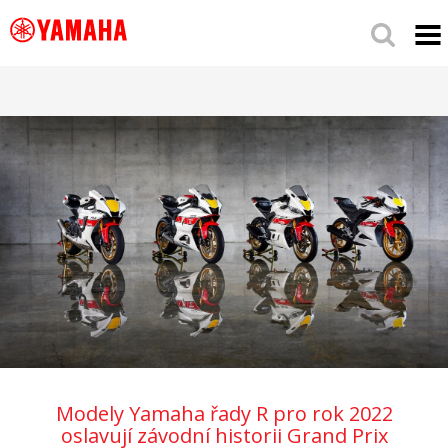
Modely Yamaha řady R pro rok 2022
oslavují závodní historii Grand Prix