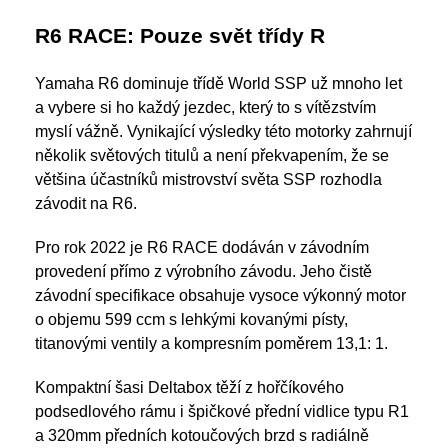
R6 RACE: Pouze svět třídy R
Yamaha R6 dominuje třídě World SSP už mnoho let
a vybere si ho každý jezdec, který to s vítězstvím
myslí vážně. Vynikající výsledky této motorky zahrnují
několik světových titulů a není překvapením, že se
většina účastníků mistrovství světa SSP rozhodla
závodit na R6.
Pro rok 2022 je R6 RACE dodáván v závodním
provedení přímo z výrobního závodu. Jeho čistě
závodní specifikace obsahuje vysoce výkonný motor
o objemu 599 ccm s lehkými kovanými písty,
titanovými ventily a kompresním poměrem 13,1: 1.
Kompaktní šasi Deltabox těží z hořčíkového
podsedlového rámu i špičkové přední vidlice typu R1
a 320mm předních kotoučových brzd s radiálně