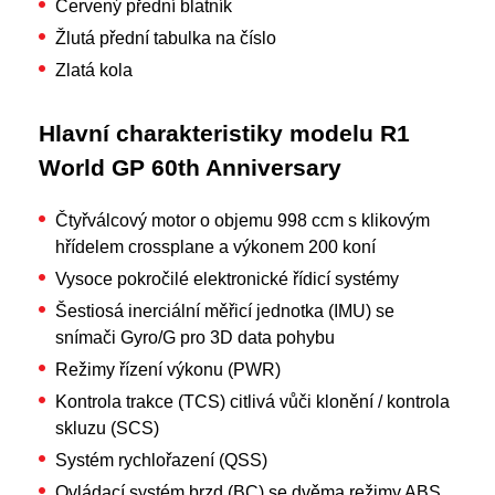
Červený přední blatník
Žlutá přední tabulka na číslo
Zlatá kola
Hlavní charakteristiky modelu R1
World GP 60th Anniversary
Čtyřválcový motor o objemu 998 ccm s klikovým
hřídelem crossplane a výkonem 200 koní
Vysoce pokročilé elektronické řídicí systémy
Šestiosá inerciální měřicí jednotka (IMU) se
snímači Gyro/G pro 3D data pohybu
Režimy řízení výkonu (PWR)
Kontrola trakce (TCS) citlivá vůči klonění / kontrola
skluzu (SCS)
Systém rychlořazení (QSS)
Ovládací systém brzd (BC) se dvěma režimy ABS