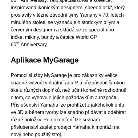
60
Anniversary. Tato specializovaná kolekce,
inspirovaná ikonickým designem „speedblock“, který
proslavily vítězné závodní týmy Yamahy v 70. letech
minulého století, se vyznačuje historickým bílým a
červeným designem a skládá se ze speciálního
trička, mikiny, bundy a čepice World GP
th
60
Anniversary.
Aplikace MyGarage
Pomocí služby MyGarage je pro zákazníky velice
snadné vytvořit virtuální řadu R a přizpůsobit širokou
škálu různých doplňků, než učiní konečné rozhodnutí
o tom, co vyhovuje jejich požadavkům a rozpočtu.
Příslušenství Yamaha lze prohlížet z jakéhokoli úhlu
ve 3D a během tvorby lze snadno přidávat a odebírat
různé položky. Po dokončení lze seznam
příslušenství zaslat prodejci Yamaha k montáži na
nový nebo použitý stroj.