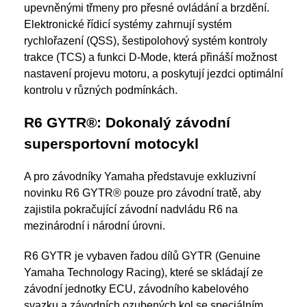
upevněnými třmeny pro přesné ovládání a brzdění.
Elektronické řídicí systémy zahrnují systém
rychlořazení (QSS), šestipolohový systém kontroly
trakce (TCS) a funkci D-Mode, která přináší možnost
nastavení projevu motoru, a poskytují jezdci optimální
kontrolu v různých podmínkách.
R6 GYTR®: Dokonalý závodní
supersportovní motocykl
A pro závodníky Yamaha představuje exkluzivní
novinku R6 GYTR® pouze pro závodní tratě, aby
zajistila pokračující závodní nadvládu R6 na
mezinárodní i národní úrovni.
R6 GYTR je vybaven řadou dílů GYTR (Genuine
Yamaha Technology Racing), které se skládají ze
závodní jednotky ECU, závodního kabelového
svazku a závodních ozubených kol se speciálním