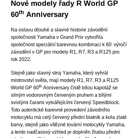
Nové modely řady R World GP
th
60
Anniversary
Na oslavu dlouhé a slavné historie závodění
společnosti Yamaha v Grand Prix vytvořila
.
společnost speciální barevnou kombinaci k 60
výročí
závodění v GP pro modely R1, R7, R3 a R125 pro
rok 2022.
Stejně jako slavný stroj Yamaha, který vyhrál
mistrovství světa, mají modely R1, R7, R3 a R125
th
World GP 60
Anniversary čistě bílou kapotáž se
silným vodorovným červeným pruhem a bílými
svislými čarami vytvářejícími červený Speedblock.
Toto autentické barevné provedení závodního
motocyklu má celý červený přední blatník a kola zlaté
barvy, stejně jako vítězné tovární motocykly Yamaha,
a tento nadčasový vzhled je doplněn žlutou přední