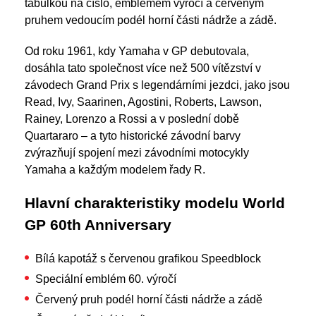
tabulkou na číslo, emblémem výročí a červeným
pruhem vedoucím podél horní části nádrže a zádě.
Od roku 1961, kdy Yamaha v GP debutovala,
dosáhla tato společnost více než 500 vítězství v
závodech Grand Prix s legendárními jezdci, jako jsou
Read, Ivy, Saarinen, Agostini, Roberts, Lawson,
Rainey, Lorenzo a Rossi a v poslední době
Quartararo – a tyto historické závodní barvy
zvýrazňují spojení mezi závodními motocykly
Yamaha a každým modelem řady R.
Hlavní charakteristiky modelu World
GP 60th Anniversary
Bílá kapotáž s červenou grafikou Speedblock
Speciální emblém 60. výročí
Červený pruh podél horní části nádrže a zádě