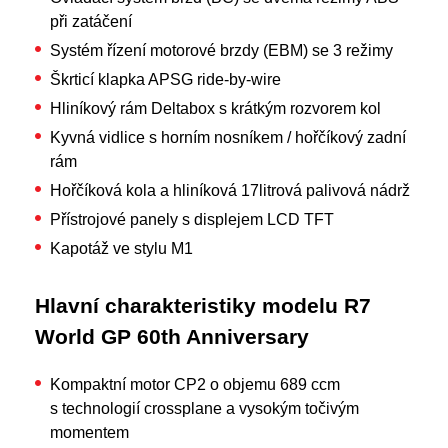
při zatáčení
Systém řízení motorové brzdy (EBM) se 3 režimy
Škrticí klapka APSG ride-by-wire
Hliníkový rám Deltabox s krátkým rozvorem kol
Kyvná vidlice s horním nosníkem / hořčíkový zadní
rám
Hořčíková kola a hliníková 17litrová palivová nádrž
Přístrojové panely s displejem LCD TFT
Kapotáž ve stylu M1
Hlavní charakteristiky modelu R7
World GP 60th Anniversary
Kompaktní motor CP2 o objemu 689 ccm
s technologií crossplane a vysokým točivým
momentem