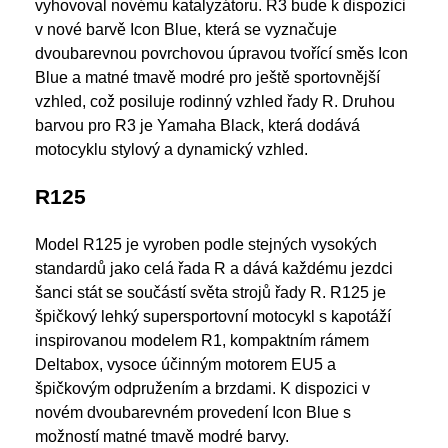
vyhovoval novému katalyzátoru. R3 bude k dispozici
v nové barvě Icon Blue, která se vyznačuje
dvoubarevnou povrchovou úpravou tvořící směs Icon
Blue a matné tmavě modré pro ještě sportovnější
vzhled, což posiluje rodinný vzhled řady R. Druhou
barvou pro R3 je Yamaha Black, která dodává
motocyklu stylový a dynamický vzhled.
R125
Model R125 je vyroben podle stejných vysokých
standardů jako celá řada R a dává každému jezdci
šanci stát se součástí světa strojů řady R. R125 je
špičkový lehký supersportovní motocykl s kapotáží
inspirovanou modelem R1, kompaktním rámem
Deltabox, vysoce účinným motorem EU5 a
špičkovým odpružením a brzdami. K dispozici v
novém dvoubarevném provedení Icon Blue s
možností matné tmavě modré barvy.