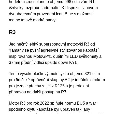
hřídelem crossplane o objemu 998 ccm vám R1
vždycky rozproudí adrenalin. K dispozici v novém
dvoubarevném provedení Icon Blue s možností
matné tmavě modré barvy.
R3
Jedinečný lehký supersportovní motocykl R3 od
Yamahy se pyšní agresivně stylizovanou kapotáží
inspirovanou MotoGP®, duálními LED světlomety a
37mm přední vidlicí upside down KYB.
Tento vysokootáčkový motocykl o objemu 321 ccm
pro řidičské oprávnění skupiny A2 je ideálním krokem
pro jezdce přecházející z R125 a je perfektní
přípravou na další postup na R7.
Motor R3 pro rok 2022 splňuje normu EU5 a tvar
spodního krytu kapotáže byl upraven tak, aby