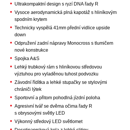
Ultrakompaktní design s ryzí DNA řady R
Vysoce aerodynamická plná kapotáž s hliníkovým
spodním krytem
Technicky vyspělá 41mm přední vidlice upside
down
Odpružení zadní nápravy Monocross s tlumičem
nové konstrukce
Spojka A&S
Lehký trubkový rám s hliníkovou středovou
výztuhou pro vyladěnou tuhost podvozku
Závodní řídítka a lehké stupačky se stylovými
chrániči lýtek
Sportovní a přitom pohodlná jízdní poloha
Agresivní tvář se dvěma očima řady R
s obrysovými světly LED
Výkonný středový LED světlomet
Desetipaprsková kola z lehké slitiny