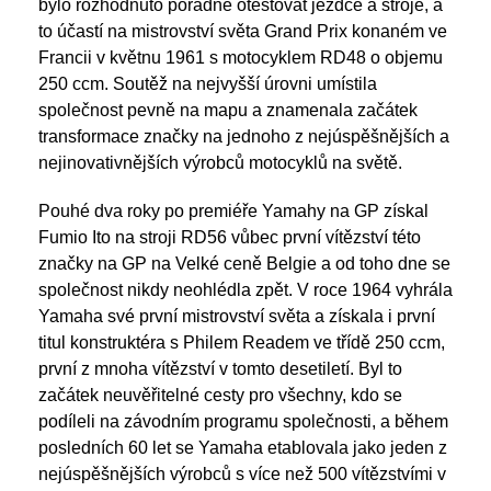
bylo rozhodnuto pořádně otestovat jezdce a stroje, a
to účastí na mistrovství světa Grand Prix konaném ve
Francii v květnu 1961 s motocyklem RD48 o objemu
250 ccm. Soutěž na nejvyšší úrovni umístila
společnost pevně na mapu a znamenala začátek
transformace značky na jednoho z nejúspěšnějších a
nejinovativnějších výrobců motocyklů na světě.
Pouhé dva roky po premiéře Yamahy na GP získal
Fumio Ito na stroji RD56 vůbec první vítězství této
značky na GP na Velké ceně Belgie a od toho dne se
společnost nikdy neohlédla zpět. V roce 1964 vyhrála
Yamaha své první mistrovství světa a získala i první
titul konstruktéra s Philem Readem ve třídě 250 ccm,
první z mnoha vítězství v tomto desetiletí. Byl to
začátek neuvěřitelné cesty pro všechny, kdo se
podíleli na závodním programu společnosti, a během
posledních 60 let se Yamaha etablovala jako jeden z
nejúspěšnějších výrobců s více než 500 vítězstvími v