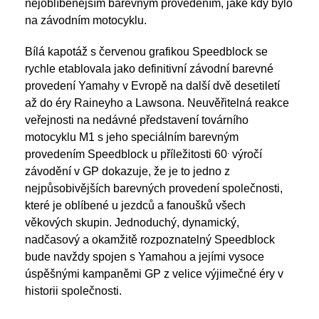
nejoblíbenějším barevným provedením, jaké kdy bylo
na závodním motocyklu.
Bílá kapotáž s červenou grafikou Speedblock se
rychle etablovala jako definitivní závodní barevné
provedení Yamahy v Evropě na další dvě desetiletí
až do éry Raineyho a Lawsona. Neuvěřitelná reakce
veřejnosti na nedávné představení továrního
motocyklu M1 s jeho speciálním barevným
.
provedením Speedblock u příležitosti 60
výročí
závodění v GP dokazuje, že je to jedno z
nejpůsobivějších barevných provedení společnosti,
které je oblíbené u jezdců a fanoušků všech
věkových skupin. Jednoduchý, dynamický,
nadčasový a okamžitě rozpoznatelný Speedblock
bude navždy spojen s Yamahou a jejími vysoce
úspěšnými kampaněmi GP z velice výjimečné éry v
historii společnosti.