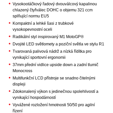
Vysokootáčkový řadový dvouválcový kapalinou
chlazený čtyřválec DOHC o objemu 321 ccm
splňující normu EU5
Kompaktní a lehké šasi z trubkové
vysokopevnostní oceli
Radikální styl inspirovaný M1 MotoGP®
Dvojité LED světlomety a poziční světla ve stylu R1
Tvarovaná palivová nádrž a nízká řídítka pro
vynikající sportovní ergonomii
37mm přední vidlice upside down a zadní tlumič
Monocross
Multifunkční LCD přístroje se snadno čitelnými
displeji
Zdokonalený výkon s jedinečnou spolehlivostí a
vynikající hospodárností
Vyvážené rozložení hmotnosti 50/50 pro agilní
řízení