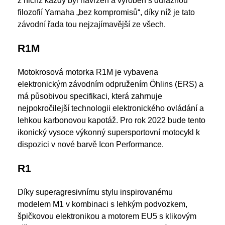
z nichž každý byl navržen a vyroben s důraznou
filozofií Yamaha „bez kompromisů“, díky níž je tato
závodní řada tou nejzajímavější ze všech.
R1M
Motokrosová motorka R1M je vybavena
elektronickým závodním odpružením Öhlins (ERS) a
má působivou specifikaci, která zahrnuje
nejpokročilejší technologii elektronického ovládání a
lehkou karbonovou kapotáž. Pro rok 2022 bude tento
ikonický vysoce výkonný supersportovní motocykl k
dispozici v nové barvě Icon Performance.
R1
Díky superagresivnímu stylu inspirovanému
modelem M1 v kombinaci s lehkým podvozkem,
špičkovou elektronikou a motorem EU5 s klikovým