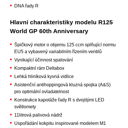
DNA řady R
Hlavní charakteristiky modelu R125
World GP 60th Anniversary
Špičkový motor o objemu 125 ccm splňující normu
EU5 a vybavený variabilním řízením ventilů
Vynikající účinnost spalování
Kompaktní rám Deltabox
Lehká hliníková kyvná vidlice
Asistenční antihoppingová kluzná spojka (A&S)
pro optimální ovladatelnost
Konstrukce kapotáže řady R s dvojitými LED
světlomety
11litrová palivová nádrž
Uspořádání kokpitu inspirované modelem M1