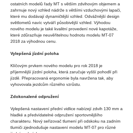
ostatních modelů řady MT s větším zdvihovým objemem a
zahrnuje nový vzhled nádrže s většími vzduchovými lapači,
které mu dodávají dynamičtější vzhled. Odvážnější design
světlometů navíc vytváří působivější vzhled. Výhodou
nového modelu je také kvalitní provedení nové kapotáže,
které zdůrazňuje neuvěřitelnou hodnotu modelu MT-07
2018 za výhodnou cenu.
Vylepšená jízdní poloha
Klíčovým prvkem nového modelu pro rok 2018 je
příjemnější jízdní poloha, která zaručuje vyšší pohodlí při
jízdě. Přepracovaná ergonomie byla navržena tak, aby
vyhovovala jezdcům různého vzrůstu.
Zdokonalené odpružení
Vylepšená nastavení přední vidlice nabízejí zdvih 130 mm a
hladké a předvídatelné odpružení sportovnějšího
charakteru. Nový seřizovač tlumení při odskoku na zadním
tlumiči zjednodušuje nastavení modelu MT-07 pro různé