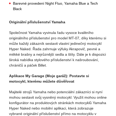
Barevné provedení Night Fluo, Yamaha Blue a Tech
Black
Originální příslušenství Yamaha
Společnost Yamaha vyvinula řadu vysoce kvalitního
originálního příslušenství pro model MT-07, díky kterému si
může každý zákazník sestavit vlastní jedinečný motocykl
Hyper Naked. Řada zahrnuje výfuky Akrapovič, pevné a
měkké brašny a nejrůznější sedla a štíty. Dále je k dispozici
široká nabídka stylového příslušenství k našroubování,
chráničů a páček Billet.
Aplikace My Garage (Moje garáž): Postavte si
motocykl, kterému můžete důvěřovat
Majitelé strojů Yamaha nebo potenciální zákazníci si nyní
mohou sestavit svůj vysněný motocykl. Využít mohou online
konfigurátor na produktových stránkách motocyklů Yamaha
Hyper Naked nebo mobilní aplikaci, která zobrazuje
vybrané originální příslušenství přímo na motocyklu v