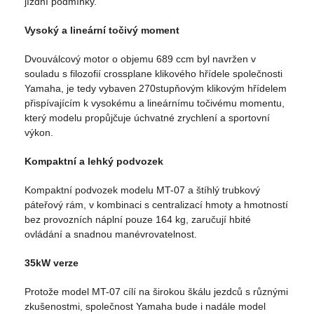
jízdní podmínky.
Vysoký a lineární točivý moment
Dvouválcový motor o objemu 689 ccm byl navržen v
souladu s filozofií crossplane klikového hřídele společnosti
Yamaha, je tedy vybaven 270stupňovým klikovým hřídelem
přispívajícím k vysokému a lineárnímu točivému momentu,
který modelu propůjčuje úchvatné zrychlení a sportovní
výkon.
Kompaktní a lehký podvozek
Kompaktní podvozek modelu MT-07 a štíhlý trubkový
páteřový rám, v kombinaci s centralizací hmoty a hmotností
bez provozních náplní pouze 164 kg, zaručují hbité
ovládání a snadnou manévrovatelnost.
35kW verze
Protože model MT-07 cílí na širokou škálu jezdců s různými
zkušenostmi, společnost Yamaha bude i nadále model