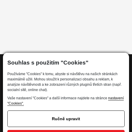
Souhlas s použitím "Cookies"
Používáme "Cookies" k tomu, abyste si návštěvu na našich stránkách
Informace
maximálně užili. Mohou sloužit k personalizaci obsahu a reklam, k
analýze návštěvnosti a ke zobrazení různých pluginů třetích stran (např.
socialní sítě, online chat).
Kdo jsme
Vaše nastavení "Cookies" a další informace najdete na stránce
nastavení
Financování
"Cookies".
Kariéra
Informace pro spotřebitele
Ručně upravit
Ochrana osobních údajů - GDPR