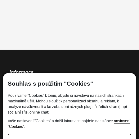
Informace
Souhlas s použitím "Cookies"
Kdo jsme
Používáme "Cookies" k tomu, abyste si návštěvu na našich stránkách
Financování
maximálně užili. Mohou sloužit k personalizaci obsahu a reklam, k
Kariéra
analýze návštěvnosti a ke zobrazení různých pluginů třetích stran (např.
socialní sítě, online chat).
Informace pro spotřebitele
Ochrana osobních údajů - GDPR
Vaše nastavení "Cookies" a další informace najdete na stránce
nastavení
"Cookies".
Developed by